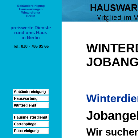
Gebäudereinigung
Hauswartungen
Winterdienst
Berlin
preiswerte Dienste
rund ums Haus
in Berlin
WINTERD
Tel. 030 - 786 95 66
JOBAN
Winterdie
Jobangeb
Wir suchen