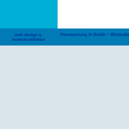
Hauswartung in Berlin
+
Winterdie
web design u.
innenarchitektur