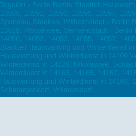
Tegelort - Berlin Bezirk Stadtteil Hauswa
13589, 13591, 13593, 13595, 13597, 13599
Spandau, Staaken, Wilhelmstadt - Berlin B
13629, Plötzensee, Siemensstadt - Berlin 
14050, 14052, 14053, 14055, 14057, 14059
Stadtteil Hauswartung und Winterdienst in 
Hauswartung und Winterdienst in 14109 Wa
Winterdienst in 14129, Nikolassee, Schlac
Winterdienst in 14163, 14165, 14167, 14169
Hauswartung und Winterdienst in 14193, 
Schmargendorf, Wilmersdorf