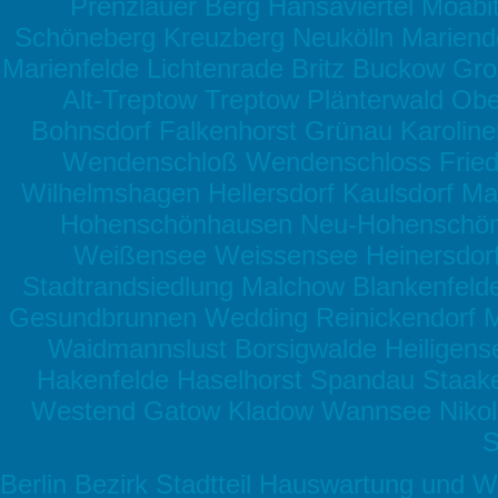
Prenzlauer Berg Hansaviertel Moabi
Schöneberg Kreuzberg Neukölln Mariendor
Marienfelde Lichtenrade Britz Buckow G
Alt-Treptow Treptow Plänterwald Obe
Bohnsdorf Falkenhorst Grünau Karolin
Wendenschloß Wendenschloss Friedr
Wilhelmshagen Hellersdorf Kaulsdorf Ma
Hohenschönhausen Neu-Hohenschön
Weißensee Weissensee Heinersdorf
Stadtrandsiedlung Malchow Blankenfel
Gesundbrunnen Wedding Reinickendorf Mä
Waidmannslust Borsigwalde Heiligens
Hakenfelde Haselhorst Spandau Staak
Westend Gatow Kladow Wannsee Nikol
S
Berlin Bezirk Stadtteil Hauswartung und W