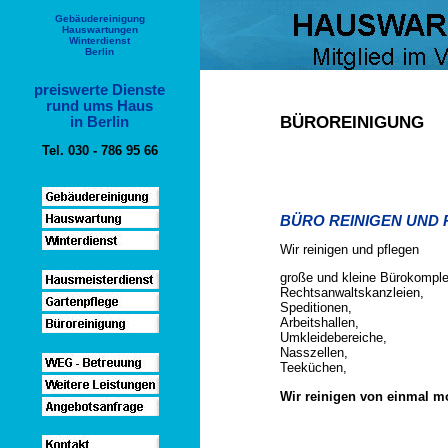
Gebäudereinigung
Hauswartungen
Winterdienst
Berlin
preiswerte Dienste
rund ums Haus
BÜROREINIGUNG
in Berlin
Tel. 030 - 786 95 66
BÜRO REINIGEN UND
Wir reinigen und pflegen
große und kleine Bürokompl
Rechtsanwaltskanzleien,
Speditionen,
Arbeitshallen,
Umkleidebereiche,
Nasszellen,
Teeküchen,
Wir reinigen von einmal mo