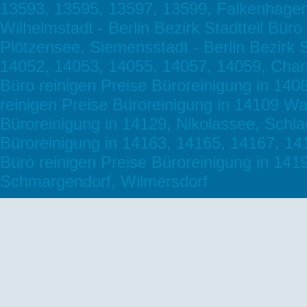
13593, 13595, 13597, 13599, Falkenhagen
Wilhelmstadt - Berlin Bezirk Stadtteil Bür
Plötzensee, Siemensstadt - Berlin Bezirk S
14052, 14053, 14055, 14057, 14059, Charlo
Büro reinigen Preise Büroreinigung in 1408
reinigen Preise Büroreinigung in 14109 Wan
Büroreinigung in 14129, Nikolassee, Schlac
Büroreinigung in 14163, 14165, 14167, 1416
Büro reinigen Preise Büroreinigung in 14
Schmargendorf, Wilmersdorf