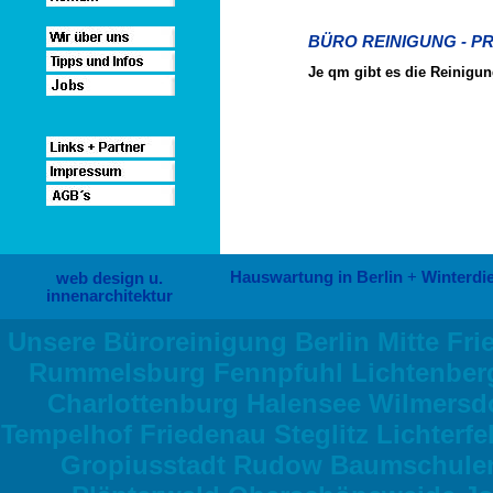
BÜRO REINIGUNG - PR
Je qm gibt es die Reinigun
Hauswartung in Berlin
+
Winterdie
web design u.
innenarchitektur
Unsere Büroreinigung Berlin Mitte Fri
Rummelsburg Fennpfuhl Lichtenberg 
Charlottenburg Halensee Wilmersd
Tempelhof Friedenau Steglitz Lichterf
Gropiusstadt Rudow Baumschulen